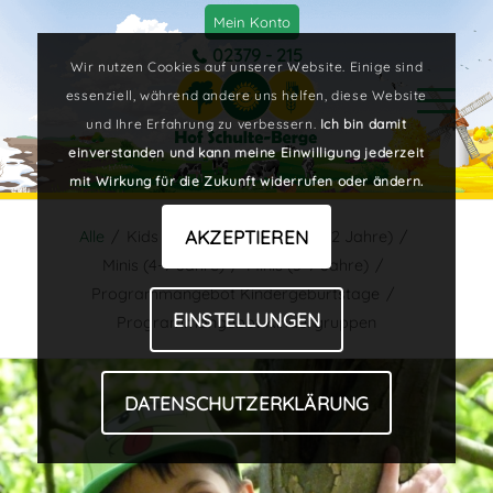
Mein Konto
02379 - 215
Wir nutzen Cookies auf unserer Website. Einige sind
essenziell, während andere uns helfen, diese Website
und Ihre Erfahrung zu verbessern.
Ich bin damit
einverstanden und kann meine Einwilligung jederzeit
mit Wirkung für die Zukunft widerrufen oder ändern.
AKZEPTIEREN
Alle
/
Kids (7-12 Jahre)
/
Kids (7-12 Jahre)
/
Minis (4-7 Jahre)
/
Minis (5-7 Jahre)
/
Programmangebot Kindergeburtstage
/
EINSTELLUNGEN
Programmangebot Kindergruppen
DATENSCHUTZERKLÄRUNG