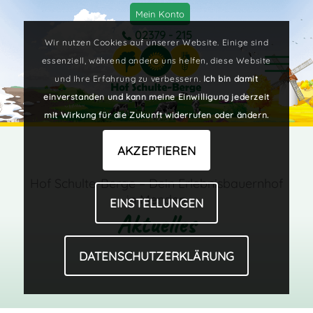
Mein Konto
02379 - 215
Wir nutzen Cookies auf unserer Website. Einige sind
essenziell, während andere uns helfen, diese Website
und Ihre Erfahrung zu verbessern.
Ich bin damit
einverstanden und kann meine Einwilligung jederzeit
mit Wirkung für die Zukunft widerrufen oder ändern.
AKZEPTIEREN
Hof Schulte-Berge – Dein Erlebnisbauernhof
in Menden
EINSTELLUNGEN
Aktuelles
DATENSCHUTZERKLÄRUNG