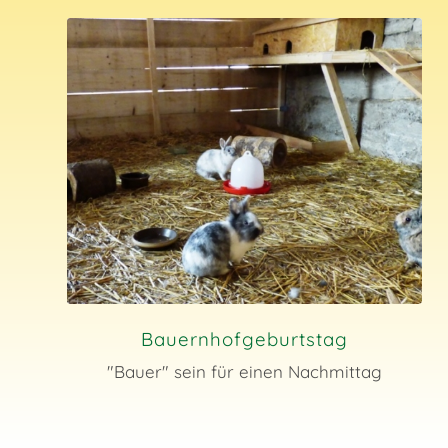
Bauernhofgeburtstag
Pony-Geburtstag
Ponys knuddeln und ihre Bedürfnisse
"Bauer" sein für einen Nachmittag
kennen lernen