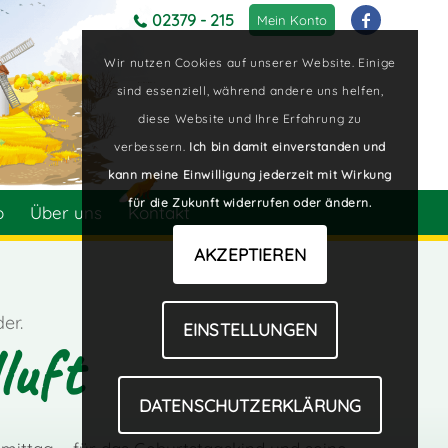
02379 - 215
Mein Konto
Wir nutzen Cookies auf unserer Website. Einige
sind essenziell, während andere uns helfen,
diese Website und Ihre Erfahrung zu
verbessern.
Ich bin damit einverstanden und
kann meine Einwilligung jederzeit mit Wirkung
für die Zukunft widerrufen oder ändern.
p
Über uns
Kontakt
AKZEPTIEREN
er.
EINSTELLUNGEN
luft
DATENSCHUTZERKLÄRUNG