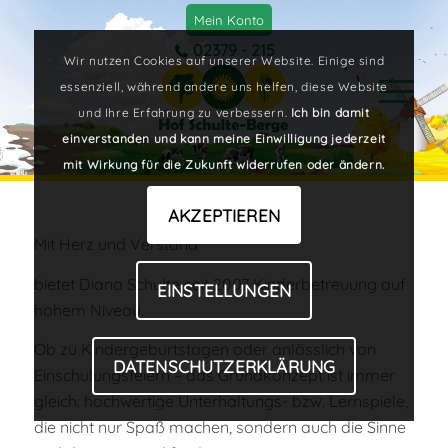
Mein Konto
02379 - 215
Wir nutzen Cookies auf unserer Website. Einige sind
essenziell, während andere uns helfen, diese Website
und Ihre Erfahrung zu verbessern.
Ich bin damit
einverstanden und kann meine Einwilligung jederzeit
mit Wirkung für die Zukunft widerrufen oder ändern.
AKZEPTIEREN
Mit Herz und Verstand
bietet Diana Schulte seit 2007 Kinderbetreuung auf
EINSTELLUNGEN
hohem Niveau.
Ob zu Kindergeburtstagen oder anlässlich von
DATENSCHUTZERKLÄRUNG
Einschulungsfeiern – das Grundkonzept ist immer
gleich: hochwertige Unterhaltungs- bzw. Lernspiele,
die nicht nur Spaß machen, sondern auch die Sinne