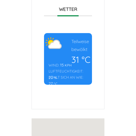
WETTER
Teilweise
bewölkt
31
°C
15
WIND:
KPH
LUFTFEUCHTIGKEIT:
20
FÜHLT SICH AN WIE:
%
27
°C