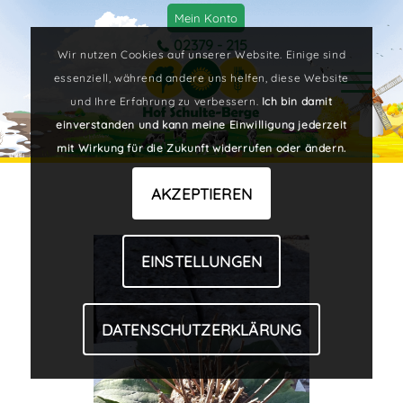
Mein Konto
02379 - 215
Wir nutzen Cookies auf unserer Website. Einige sind
essenziell, während andere uns helfen, diese Website
und Ihre Erfahrung zu verbessern.
Ich bin damit
einverstanden und kann meine Einwilligung jederzeit
mit Wirkung für die Zukunft widerrufen oder ändern.
AKZEPTIEREN
EINSTELLUNGEN
DATENSCHUTZERKLÄRUNG