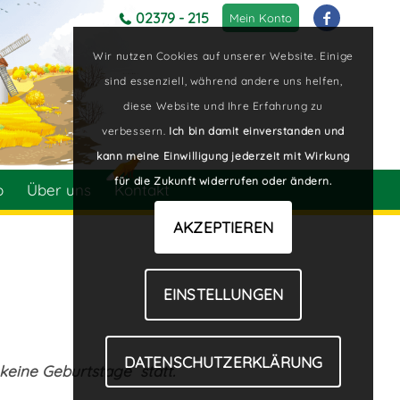
02379 - 215
Mein Konto
Wir nutzen Cookies auf unserer Website. Einige
sind essenziell, während andere uns helfen,
diese Website und Ihre Erfahrung zu
verbessern.
Ich bin damit einverstanden und
kann meine Einwilligung jederzeit mit Wirkung
für die Zukunft widerrufen oder ändern.
p
Über uns
Kontakt
AKZEPTIEREN
EINSTELLUNGEN
DATENSCHUTZERKLÄRUNG
 keine Geburtstage statt.