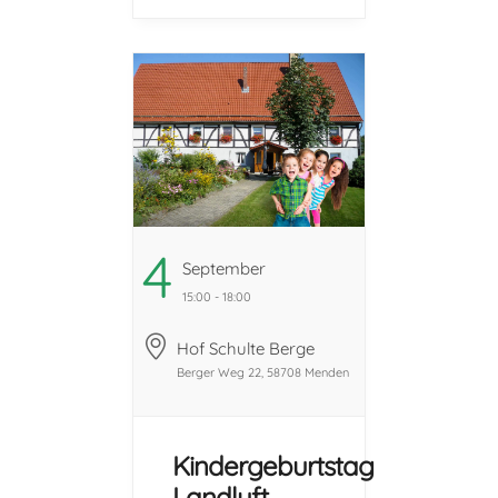
zahlreiche
Geburtstags-
Programme für
Kinder im Alter
von 5-12 Jahren
an. ...
4
September
15:00 - 18:00
Hof Schulte Berge
Berger Weg 22, 58708 Menden
Kindergeburtstag
Landluft