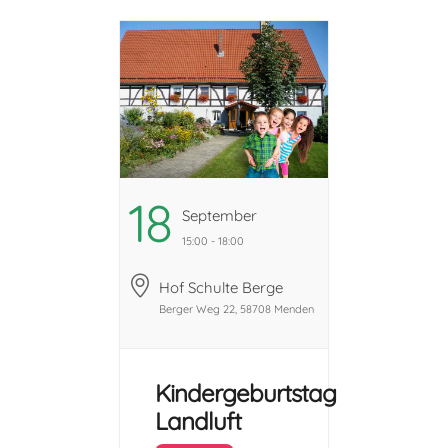
Geburtstags-
Programme für
Kinder im Alter
von 5-12 Jahren
an. ...
18
September
15:00 - 18:00
Hof Schulte Berge
Berger Weg 22, 58708 Menden
Kindergeburtstag
Landluft