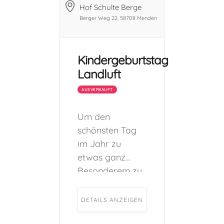
Hof Schulte Berge
Berger Weg 22, 58708 Menden
Kindergeburtstag
Landluft
AUSVERKAUFT
Um den
schönsten Tag
im Jahr zu
etwas ganz
Besonderem zu
machen, bietet
der Hof Schulte-
DETAILS ANZEIGEN
Berge