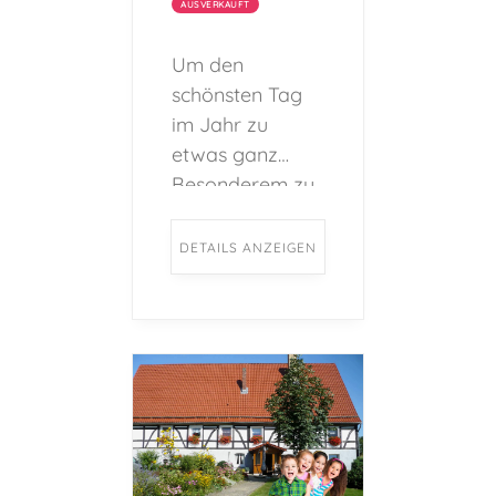
AUSVERKAUFT
Um den
schönsten Tag
im Jahr zu
etwas ganz
Besonderem zu
machen, bietet
der Hof Schulte-
DETAILS ANZEIGEN
Berge
zahlreiche
Geburtstags-
Programme für
Kinder im Alter
von 5-12 Jahren
an. ...