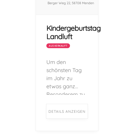
Berger Weg 22, 58708 Menden
Kindergeburtstag
Landluft
AUSVERKAUFT
Um den
schönsten Tag
im Jahr zu
etwas ganz
Besonderem zu
machen, bietet
der Hof Schulte-
DETAILS ANZEIGEN
Berge
zahlreiche