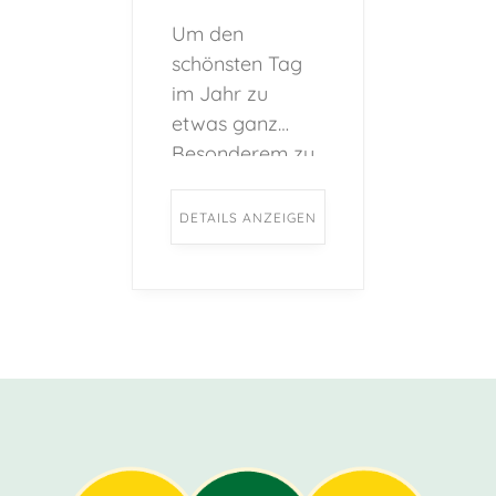
Um den
schönsten Tag
im Jahr zu
etwas ganz
Besonderem zu
machen, bietet
der Hof Schulte-
DETAILS ANZEIGEN
Berge
zahlreiche
Geburtstags-
Programme für
Kinder im Alter
von 5-12 Jahren
an. ...