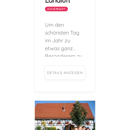
Landluft
AUSVERKAUFT
Um den
schönsten Tag
im Jahr zu
etwas ganz
Besonderem zu
machen, bietet
der Hof Schulte-
DETAILS ANZEIGEN
Berge
zahlreiche
Geburtstags-
Programme für
Kinder im Alter
von 5-12 Jahren
an. ...