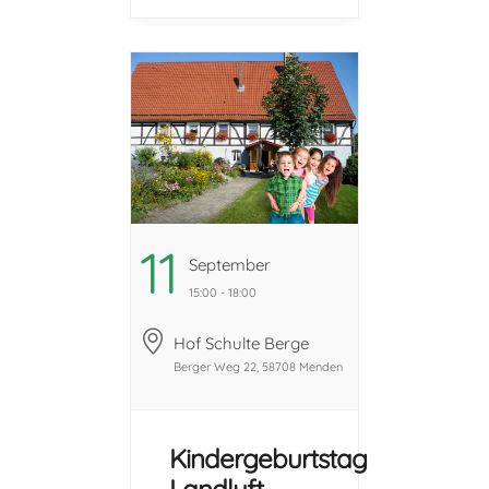
zahlreiche
Geburtstags-
Programme für
Kinder im Alter
von 5-12 Jahren
an. ...
11
September
15:00 - 18:00
Hof Schulte Berge
Berger Weg 22, 58708 Menden
Kindergeburtstag