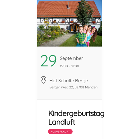
Programme für
Kinder im Alter
von 5-12 Jahren
an. ...
29
September
15:00 - 18:00
Hof Schulte Berge
Berger Weg 22, 58708 Menden
Kindergeburtstag
Landluft
AUSVERKAUFT