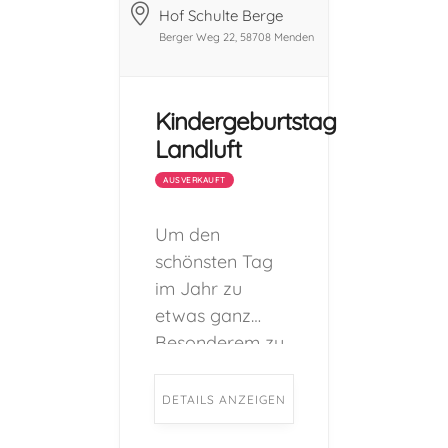
Hof Schulte Berge
Berger Weg 22, 58708 Menden
Kindergeburtstag
Landluft
AUSVERKAUFT
Um den
schönsten Tag
im Jahr zu
etwas ganz
Besonderem zu
machen, bietet
der Hof Schulte-
DETAILS ANZEIGEN
Berge