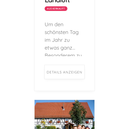
AUSVERKAUFT
Um den
schönsten Tag
im Jahr zu
etwas ganz
Besonderem zu
machen, bietet
der Hof Schulte-
DETAILS ANZEIGEN
Berge
zahlreiche
Geburtstags-
Programme für
Kinder im Alter
von 5-12 Jahren
an. ...