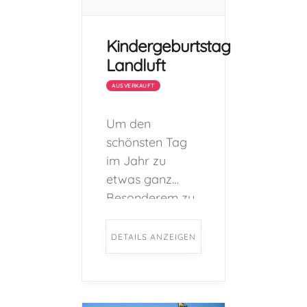
Kindergeburtstag
Landluft
AUSVERKAUFT
Um den
schönsten Tag
im Jahr zu
etwas ganz
Besonderem zu
machen, bietet
der Hof Schulte-
DETAILS ANZEIGEN
Berge
zahlreiche
Geburtstags-