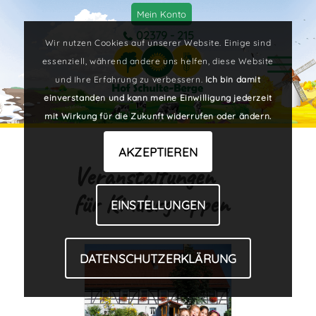
Mein Konto
02379 - 215
Wir nutzen Cookies auf unserer Website. Einige sind
essenziell, während andere uns helfen, diese Website
und Ihre Erfahrung zu verbessern.
Ich bin damit
einverstanden und kann meine Einwilligung jederzeit
mit Wirkung für die Zukunft widerrufen oder ändern.
AKZEPTIEREN
Veranstaltungen
für Kindergruppen
EINSTELLUNGEN
DATENSCHUTZERKLÄRUNG