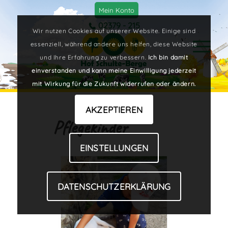
Mein Konto
02379 - 215
Wir nutzen Cookies auf unserer Website. Einige sind
essenziell, während andere uns helfen, diese Website
und Ihre Erfahrung zu verbessern.
Ich bin damit
einverstanden und kann meine Einwilligung jederzeit
mit Wirkung für die Zukunft widerrufen oder ändern.
AKZEPTIEREN
Pflegekinder
EINSTELLUNGEN
DATENSCHUTZERKLÄRUNG