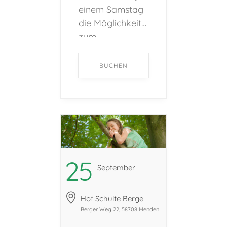
einem Samstag
die Möglichkeit
zum
gegenseitigen
Kennenlernen
BUCHEN
an. !!!Bei der
Buchung eines !!
Tickets darf uns
die ganze
Familie
besuchen
kommen!!! Der
25
September
Rundgang über
den Hof dauert
Hof Schulte Berge
45 bis 60
Berger Weg 22, 58708 Menden
Minuten. In