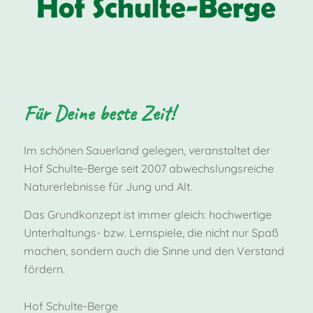
eine Freizeit, ist
der Besuch
eines
Schnuppertages
für beide Seiten
Für Deine beste Zeit!
sehr wichtig! Je
nach
Besonderheiten
Im schönen Sauerland gelegen, veranstaltet der
und Alter der
Hof Schulte-Berge seit 2007 abwechslungsreiche
Kinder, […] ...
Naturerlebnisse für Jung und Alt.
Das Grundkonzept ist immer gleich: hochwertige
Unterhaltungs- bzw. Lernspiele, die nicht nur Spaß
machen, sondern auch die Sinne und den Verstand
fördern.
Hof Schulte-Berge