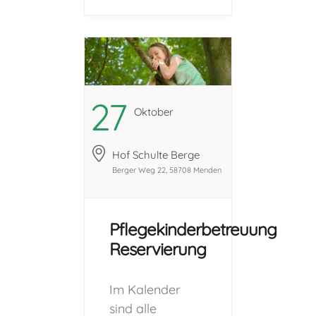
bei Interesse
eine
Reservierungsanfrage.
(Die
angegebenen
Zeiten sind in
27
Oktober
vollem Umfang
zu buchen und
Hof Schulte Berge
können nicht
Berger Weg 22, 58708 Menden
gesplittet
werden.) Vor
der Aufnahme
Pflegekinderbetreuung
eines Kindes in
Reservierung
eine Freizeit, ist
der Besuch
Im Kalender
eines
sind alle
Schnuppertages