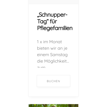
Schnuppertages
für beide Seiten
„Schnupper-
sehr wichtig! Je
Tag“ für
nach
Pflegefamilien
Besonderheiten
und Alter der
Kinder, […] ...
1 x im Monat
bieten wir an je
einem Samstag
die Möglichkeit
zum
gegenseitigen
Kennenlernen
BUCHEN
an. !!!Bei der
Buchung eines !!
Tickets darf uns
die ganze