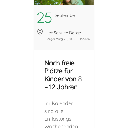
angegebenen
Zeiten sind in
25
September
vollem Umfang
zu buchen und
Hof Schulte Berge
können nicht
Berger Weg 22, 58708 Menden
gesplittet
werden.) Vor
der Aufnahme
Noch freie
eines Kindes in
Plätze für
eine Freizeit, ist
Kinder von 8
der Besuch
– 12 Jahren
eines
Schnuppertages
Im Kalender
für beide Seiten
sind alle
sehr wichtig! Je
Entlastungs-
nach
Wochenenden
Besonderheiten