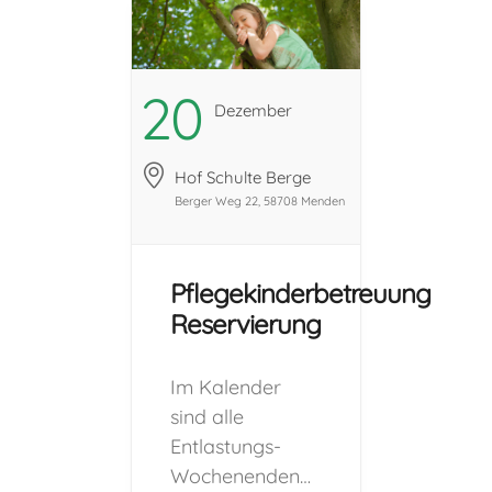
Reservierungsanfrage.
(Die
angegebenen
Zeiten sind in
20
Dezember
vollem Umfang
zu buchen und
Hof Schulte Berge
können nicht
Berger Weg 22, 58708 Menden
gesplittet
werden.) Vor
der Aufnahme
Pflegekinderbetreuung
eines Kindes in
Reservierung
eine Freizeit, ist
der Besuch
Im Kalender
eines
sind alle
Schnuppertages
Entlastungs-
für beide Seiten
Wochenenden
sehr wichtig! Je