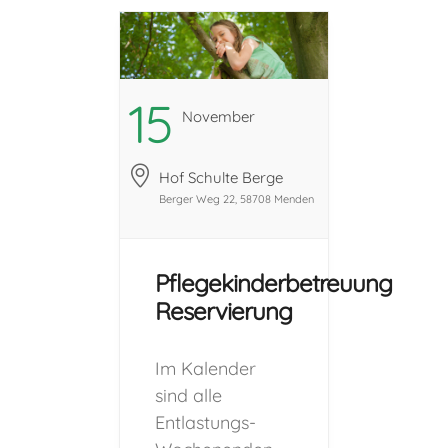
Reservierungsanfrage.
(Die
angegebenen
Zeiten sind in
15
November
vollem Umfang
zu buchen und
Hof Schulte Berge
können nicht
Berger Weg 22, 58708 Menden
gesplittet
werden.) Vor
der Aufnahme
Pflegekinderbetreuung
eines Kindes in
Reservierung
eine Freizeit, ist
der Besuch
Im Kalender
eines
sind alle
Schnuppertages
Entlastungs-
für beide Seiten