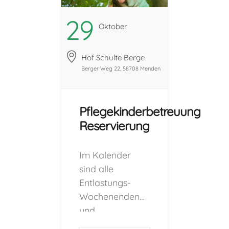
angegebenen
Zeiten sind in
29
Oktober
vollem Umfang
zu buchen und
Hof Schulte Berge
können nicht
Berger Weg 22, 58708 Menden
gesplittet
werden.) Vor
der Aufnahme
Pflegekinderbetreuung
eines Kindes in
Reservierung
eine Freizeit, ist
der Besuch
Im Kalender
eines
sind alle
Schnuppertages
Entlastungs-
für beide Seiten
Wochenenden
sehr wichtig! Je
und
nach
Kurzfreizeiten
Besonderheiten