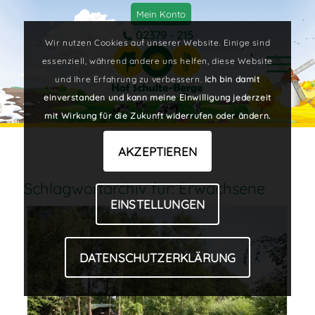
Mein Konto
02379 - 215
Wir nutzen Cookies auf unserer Website. Einige sind
essenziell, während andere uns helfen, diese Website
und Ihre Erfahrung zu verbessern.
Ich bin damit
einverstanden und kann meine Einwilligung jederzeit
mit Wirkung für die Zukunft widerrufen oder ändern.
AKZEPTIEREN
Schlagwortarchiv für:
Erwachsene
EINSTELLUNGEN
DATENSCHUTZERKLÄRUNG