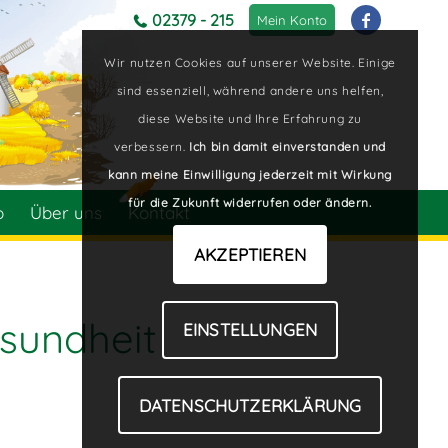
02379 - 215
Mein Konto
Wir nutzen Cookies auf unserer Website. Einige
sind essenziell, während andere uns helfen,
diese Website und Ihre Erfahrung zu
verbessern.
Ich bin damit einverstanden und
kann meine Einwilligung jederzeit mit Wirkung
für die Zukunft widerrufen oder ändern.
p
Über uns
Kontakt
AKZEPTIEREN
sundheit
EINSTELLUNGEN
DATENSCHUTZERKLÄRUNG