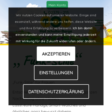
Mein Konto
02379 - 215
Wir nutzen Cookies auf unserer Website. Einige sind
essenziell, während andere uns helfen, diese Website
und Ihre Erfahrung zu verbessern.
Ich bin damit
einverstanden und kann meine Einwilligung jederzeit
mit Wirkung für die Zukunft widerrufen oder ändern.
„
“
AKZEPTIEREN
Funk-Stille
EINSTELLUNGEN
„Funk-Stille“ für Frauen
DATENSCHUTZERKLÄRUNG
Entschleunigung in der Natur für einen ganzen
Nachmittag ohne Medien.
Lasst eure Handys, Smart-Watches und
ähnliches ganz bewusst daheim.