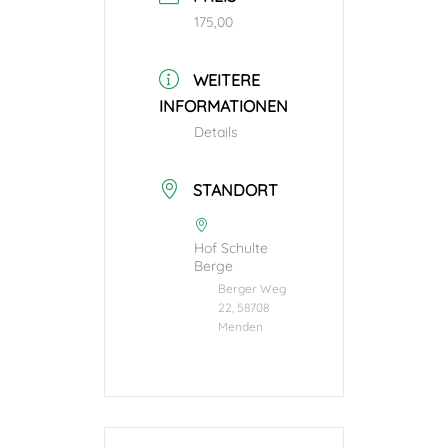
175,00
WEITERE
INFORMATIONEN
Details
STANDORT
Hof Schulte
Berge
Berger Weg
22, 58708
Menden