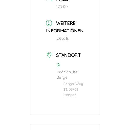
175,00
WEITERE
INFORMATIONEN
Details
STANDORT
Hof Schulte
Berge
Berger Weg
22, 58708
Menden