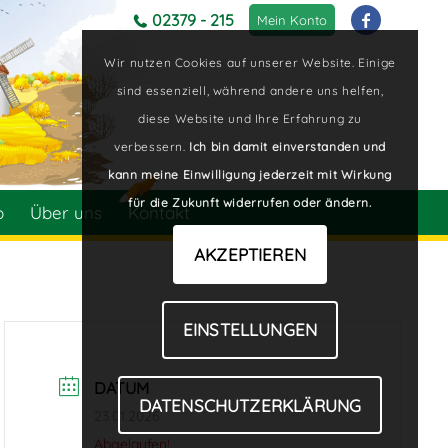
02379 - 215
Mein Konto
Wir nutzen Cookies auf unserer Website. Einige
sind essenziell, während andere uns helfen,
diese Website und Ihre Erfahrung zu
verbessern.
Ich bin damit einverstanden und
kann meine Einwilligung jederzeit mit Wirkung
für die Zukunft widerrufen oder ändern.
p
Über uns
Kontakt
AKZEPTIEREN
EINSTELLUNGEN
DATUM
DATENSCHUTZERKLÄRUNG
23.01.2026
Abgelaufen!