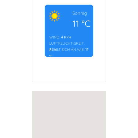
Sonnig
11
°C
4
WIND:
KPH
LUFTFEUCHTIGKEIT:
11
81
FÜHLT SICH AN WIE:
%
°C