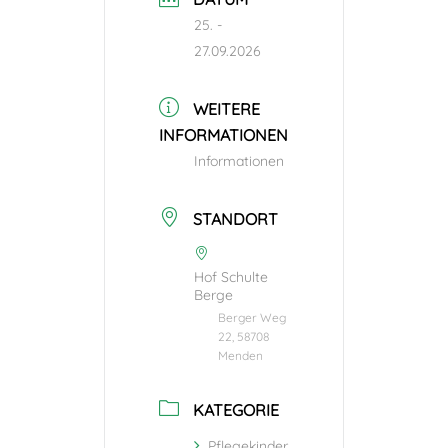
25. -
27.09.2026
WEITERE
INFORMATIONEN
Informationen
STANDORT
Hof Schulte
Berge
Berger Weg
22, 58708
Menden
KATEGORIE
Pflegekinder