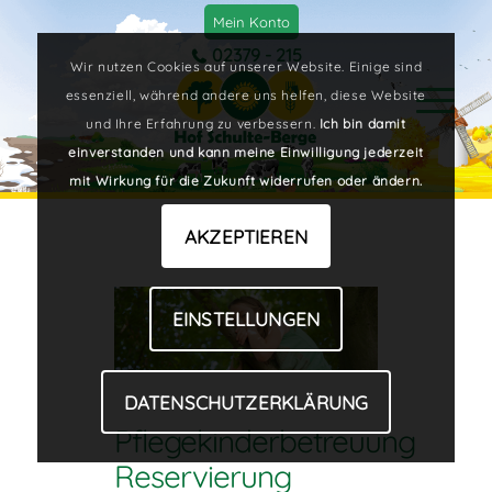
Mein Konto
02379 - 215
Wir nutzen Cookies auf unserer Website. Einige sind
essenziell, während andere uns helfen, diese Website
und Ihre Erfahrung zu verbessern.
Ich bin damit
einverstanden und kann meine Einwilligung jederzeit
mit Wirkung für die Zukunft widerrufen oder ändern.
AKZEPTIEREN
EINSTELLUNGEN
DATENSCHUTZERKLÄRUNG
Pflegekinderbetreuung
Reservierung