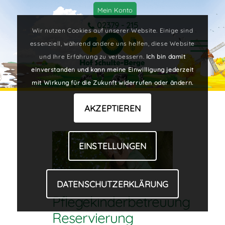
Mein Konto
02379 - 215
Wir nutzen Cookies auf unserer Website. Einige sind
essenziell, während andere uns helfen, diese Website
und Ihre Erfahrung zu verbessern.
Ich bin damit
einverstanden und kann meine Einwilligung jederzeit
mit Wirkung für die Zukunft widerrufen oder ändern.
AKZEPTIEREN
EINSTELLUNGEN
DATENSCHUTZERKLÄRUNG
Pflegekinderbetreuung
Reservierung