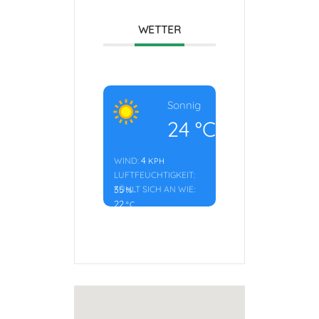
WETTER
Sonnig
24
°C
4
WIND:
KPH
LUFTFEUCHTIGKEIT:
35
FÜHLT SICH AN WIE:
%
22
°C