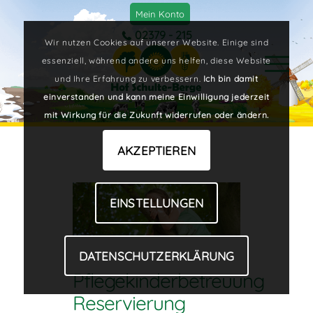
Mein Konto
02379 - 215
Wir nutzen Cookies auf unserer Website. Einige sind
essenziell, während andere uns helfen, diese Website
und Ihre Erfahrung zu verbessern.
Ich bin damit
einverstanden und kann meine Einwilligung jederzeit
mit Wirkung für die Zukunft widerrufen oder ändern.
AKZEPTIEREN
EINSTELLUNGEN
DATENSCHUTZERKLÄRUNG
Pflegekinderbetreuung
Reservierung