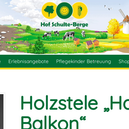
e
Erlebnisangebote
Pflegekinder Betreuung
Sho
Holzstele „H
Balkon“