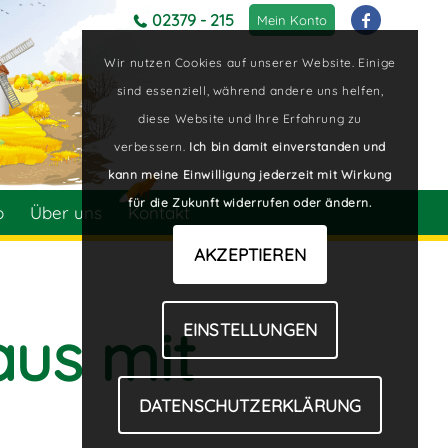
02379 - 215
Mein Konto
Wir nutzen Cookies auf unserer Website. Einige
sind essenziell, während andere uns helfen,
diese Website und Ihre Erfahrung zu
verbessern.
Ich bin damit einverstanden und
kann meine Einwilligung jederzeit mit Wirkung
für die Zukunft widerrufen oder ändern.
p
Über uns
Kontakt
AKZEPTIEREN
aus mit
EINSTELLUNGEN
DATENSCHUTZERKLÄRUNG