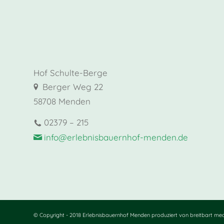
Hof Schulte-Berge
Berger Weg 22
58708 Menden
02379 – 215
info@erlebnisbauernhof-menden.de
© Copyright - 2018 Erlebnisbauernhof Menden
produziert von breitbart me