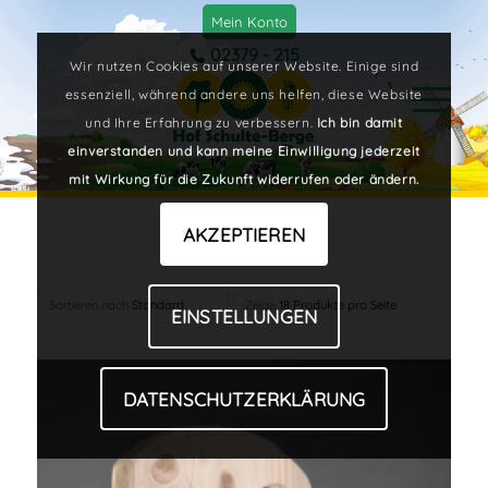
Mein Konto
02379 - 215
Wir nutzen Cookies auf unserer Website. Einige sind
essenziell, während andere uns helfen, diese Website
und Ihre Erfahrung zu verbessern.
Ich bin damit
einverstanden und kann meine Einwilligung jederzeit
mit Wirkung für die Zukunft widerrufen oder ändern.
AKZEPTIEREN
Sortieren nach
Standard
Zeige
18 Produkte pro Seite
EINSTELLUNGEN
DATENSCHUTZERKLÄRUNG