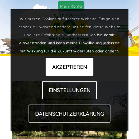
Mein Konto
02379 - 215
Wir nutzen Cookies auf unserer Website. Einige sind
essenziell, während andere uns helfen, diese Website
und Ihre Erfahrung zu verbessern.
Ich bin damit
einverstanden und kann meine Einwilligung jederzeit
mit Wirkung für die Zukunft widerrufen oder ändern.
AKZEPTIEREN
EINSTELLUNGEN
DATENSCHUTZERKLÄRUNG